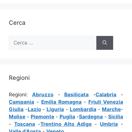
Cerca
Ricerca
per:
Regioni
Regioni:
Abruzzo
-
Basilicata
-
Calabria
-
Campania
-
Emilia Romagna
-
Friuli Venezia
Giulia
-
Lazio
-
Liguria
-
Lombardia
-
Marche
-
Molise
-
Piemonte
-
Puglia
-
Sardegna
-
Sicilia
-
Toscana
-
Trentino Alto Adige
-
Umbria
-
Valle d’Aosta
-
Veneto