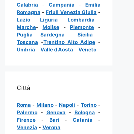
Calabria
-
Campania
-
Emilia
Romagna
-
Friuli Venezia Giulia
-
Lazio
-
Liguria
-
Lombardia
-
Marche
-
Molise
-
Piemonte
-
Puglia
-
Sardegna
-
Sicilia
-
Toscana
-
Trentino Alto Adige
-
Umbria
-
Valle d’Aosta
-
Veneto
Città
Roma
-
Milano
-
Napoli
-
Torino
-
Palermo
-
Genova
-
Bologna
-
Firenze
-
Bari
-
Catania
-
Venezia
-
Verona