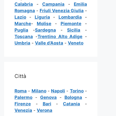
Calabria
-
Campania
-
Emilia
Romagna
-
Friuli Venezia Giulia
-
Lazio
-
Liguria
-
Lombardia
-
Marche
-
Molise
-
Piemonte
-
Puglia
-
Sardegna
-
Sicilia
-
Toscana
-
Trentino Alto Adige
-
Umbria
-
Valle d’Aosta
-
Veneto
Città
Roma
-
Milano
-
Napoli
-
Torino
-
Palermo
-
Genova
-
Bologna
-
Firenze
-
Bari
-
Catania
-
Venezia
-
Verona