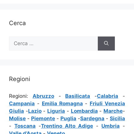
Cerca
Ricerca
per:
Regioni
Regioni:
Abruzzo
-
Basilicata
-
Calabria
-
Campania
-
Emilia Romagna
-
Friuli Venezia
Giulia
-
Lazio
-
Liguria
-
Lombardia
-
Marche
-
Molise
-
Piemonte
-
Puglia
-
Sardegna
-
Sicilia
-
Toscana
-
Trentino Alto Adige
-
Umbria
-
Valle d’Aosta
-
Veneto