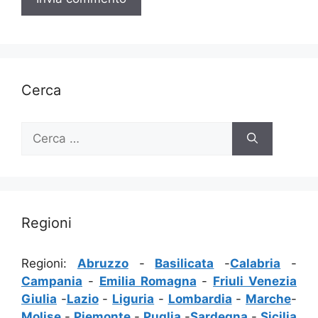
Cerca
Ricerca
per:
Regioni
Regioni:
Abruzzo
-
Basilicata
-
Calabria
-
Campania
-
Emilia Romagna
-
Friuli Venezia
Giulia
-
Lazio
-
Liguria
-
Lombardia
-
Marche
-
Molise
-
Piemonte
-
Puglia
-
Sardegna
-
Sicilia