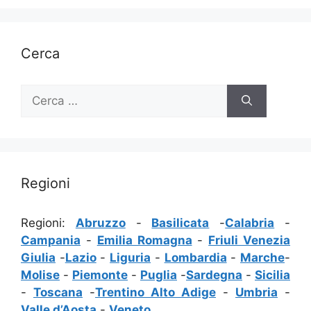
Cerca
Ricerca
per:
Regioni
Regioni:
Abruzzo
-
Basilicata
-
Calabria
-
Campania
-
Emilia Romagna
-
Friuli Venezia
Giulia
-
Lazio
-
Liguria
-
Lombardia
-
Marche
-
Molise
-
Piemonte
-
Puglia
-
Sardegna
-
Sicilia
-
Toscana
-
Trentino Alto Adige
-
Umbria
-
Valle d’Aosta
-
Veneto