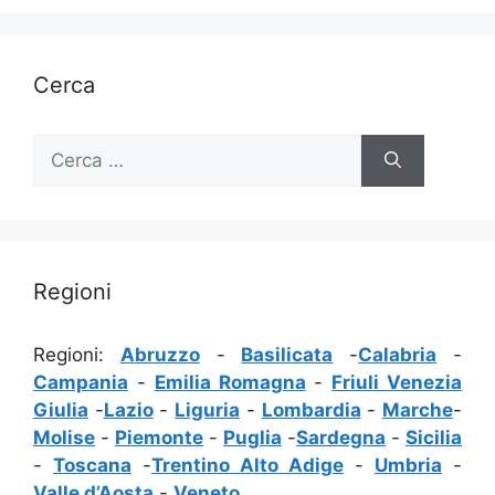
Cerca
Ricerca
per:
Regioni
Regioni:
Abruzzo
-
Basilicata
-
Calabria
-
Campania
-
Emilia Romagna
-
Friuli Venezia
Giulia
-
Lazio
-
Liguria
-
Lombardia
-
Marche
-
Molise
-
Piemonte
-
Puglia
-
Sardegna
-
Sicilia
-
Toscana
-
Trentino Alto Adige
-
Umbria
-
Valle d’Aosta
-
Veneto