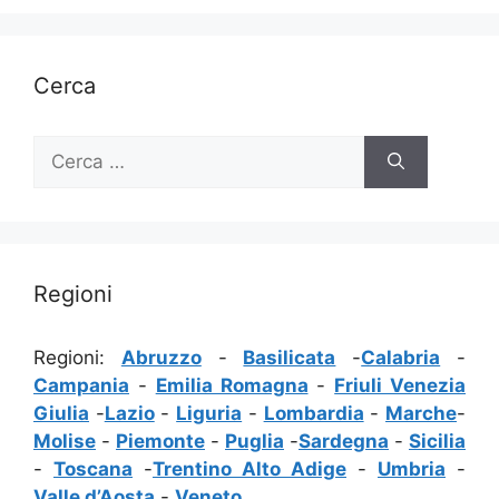
Cerca
Ricerca
per:
Regioni
Regioni:
Abruzzo
-
Basilicata
-
Calabria
-
Campania
-
Emilia Romagna
-
Friuli Venezia
Giulia
-
Lazio
-
Liguria
-
Lombardia
-
Marche
-
Molise
-
Piemonte
-
Puglia
-
Sardegna
-
Sicilia
-
Toscana
-
Trentino Alto Adige
-
Umbria
-
Valle d’Aosta
-
Veneto