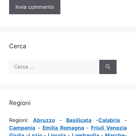
Cerca
Ricerca
per:
Regioni
Regioni:
Abruzzo
-
Basilicata
-
Calabria
-
Campania
-
Emilia Romagna
-
Friuli Venezia
Giulia
-
Lazio
-
Liguria
-
Lombardia
-
Marche
-