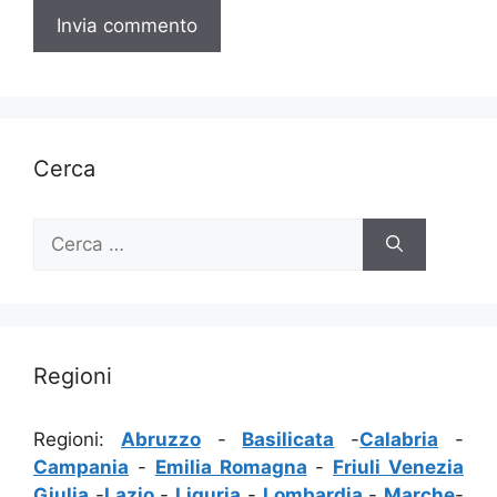
Cerca
Ricerca
per:
Regioni
Regioni:
Abruzzo
-
Basilicata
-
Calabria
-
Campania
-
Emilia Romagna
-
Friuli Venezia
Giulia
-
Lazio
-
Liguria
-
Lombardia
-
Marche
-