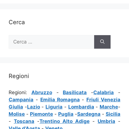
Cerca
Ricerca
per:
Regioni
Regioni:
Abruzzo
-
Basilicata
-
Calabria
-
Campania
-
Emilia Romagna
-
Friuli Venezia
Giulia
-
Lazio
-
Liguria
-
Lombardia
-
Marche
-
Molise
-
Piemonte
-
Puglia
-
Sardegna
-
Sicilia
-
Toscana
-
Trentino Alto Adige
-
Umbria
-
Valle d’Aosta
-
Veneto