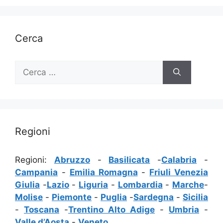
Cerca
Ricerca
per:
Regioni
Regioni:
Abruzzo
-
Basilicata
-
Calabria
-
Campania
-
Emilia Romagna
-
Friuli Venezia
Giulia
-
Lazio
-
Liguria
-
Lombardia
-
Marche
-
Molise
-
Piemonte
-
Puglia
-
Sardegna
-
Sicilia
-
Toscana
-
Trentino Alto Adige
-
Umbria
-
Valle d’Aosta
-
Veneto