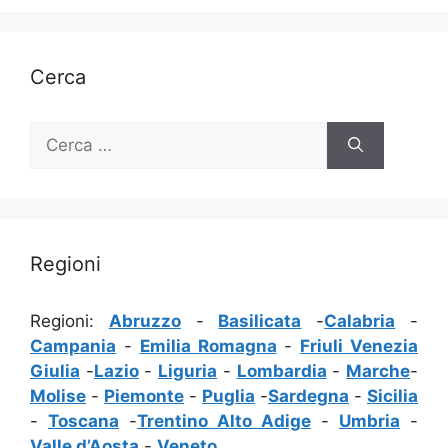
Cerca
Ricerca
per:
Regioni
Regioni:
Abruzzo
-
Basilicata
-
Calabria
-
Campania
-
Emilia Romagna
-
Friuli Venezia
Giulia
-
Lazio
-
Liguria
-
Lombardia
-
Marche
-
Molise
-
Piemonte
-
Puglia
-
Sardegna
-
Sicilia
-
Toscana
-
Trentino Alto Adige
-
Umbria
-
Valle d’Aosta
-
Veneto