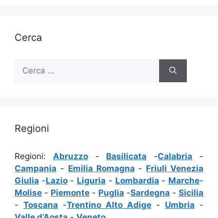
Cerca
Ricerca
per:
Regioni
Regioni:
Abruzzo
-
Basilicata
-
Calabria
-
Campania
-
Emilia Romagna
-
Friuli Venezia
Giulia
-
Lazio
-
Liguria
-
Lombardia
-
Marche
-
Molise
-
Piemonte
-
Puglia
-
Sardegna
-
Sicilia
-
Toscana
-
Trentino Alto Adige
-
Umbria
-
Valle d’Aosta
-
Veneto