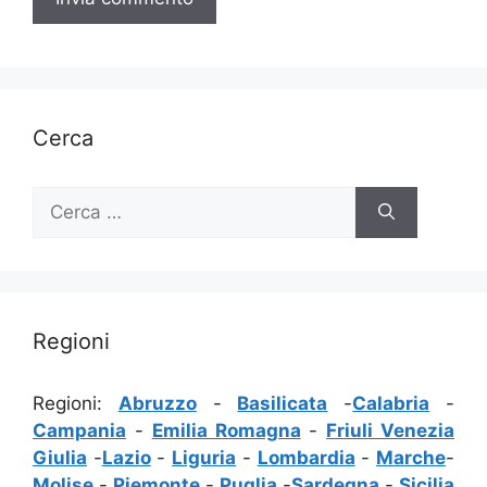
Cerca
Ricerca
per:
Regioni
Regioni:
Abruzzo
-
Basilicata
-
Calabria
-
Campania
-
Emilia Romagna
-
Friuli Venezia
Giulia
-
Lazio
-
Liguria
-
Lombardia
-
Marche
-
Molise
-
Piemonte
-
Puglia
-
Sardegna
-
Sicilia