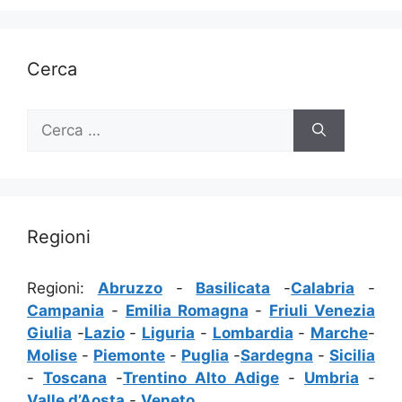
Cerca
Ricerca
per:
Regioni
Regioni:
Abruzzo
-
Basilicata
-
Calabria
-
Campania
-
Emilia Romagna
-
Friuli Venezia
Giulia
-
Lazio
-
Liguria
-
Lombardia
-
Marche
-
Molise
-
Piemonte
-
Puglia
-
Sardegna
-
Sicilia
-
Toscana
-
Trentino Alto Adige
-
Umbria
-
Valle d’Aosta
-
Veneto