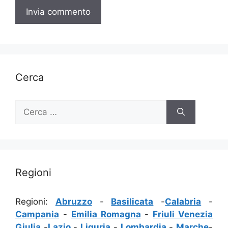
Cerca
Ricerca
per:
Regioni
Regioni:
Abruzzo
-
Basilicata
-
Calabria
-
Campania
-
Emilia Romagna
-
Friuli Venezia
Giulia
-
Lazio
-
Liguria
-
Lombardia
-
Marche
-