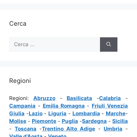
Cerca
Ricerca
per:
Regioni
Regioni:
Abruzzo
-
Basilicata
-
Calabria
-
Campania
-
Emilia Romagna
-
Friuli Venezia
Giulia
-
Lazio
-
Liguria
-
Lombardia
-
Marche
-
Molise
-
Piemonte
-
Puglia
-
Sardegna
-
Sicilia
-
Toscana
-
Trentino Alto Adige
-
Umbria
-
Valle d’Aosta
-
Veneto