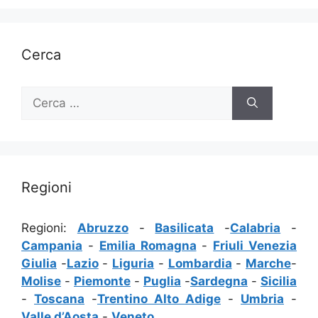
Cerca
Ricerca
per:
Regioni
Regioni:
Abruzzo
-
Basilicata
-
Calabria
-
Campania
-
Emilia Romagna
-
Friuli Venezia
Giulia
-
Lazio
-
Liguria
-
Lombardia
-
Marche
-
Molise
-
Piemonte
-
Puglia
-
Sardegna
-
Sicilia
-
Toscana
-
Trentino Alto Adige
-
Umbria
-
Valle d’Aosta
-
Veneto