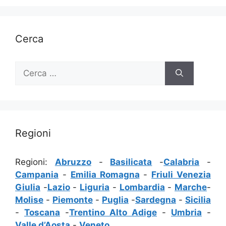
Cerca
Ricerca
per:
Regioni
Regioni:
Abruzzo
-
Basilicata
-
Calabria
-
Campania
-
Emilia Romagna
-
Friuli Venezia
Giulia
-
Lazio
-
Liguria
-
Lombardia
-
Marche
-
Molise
-
Piemonte
-
Puglia
-
Sardegna
-
Sicilia
-
Toscana
-
Trentino Alto Adige
-
Umbria
-
Valle d’Aosta
-
Veneto