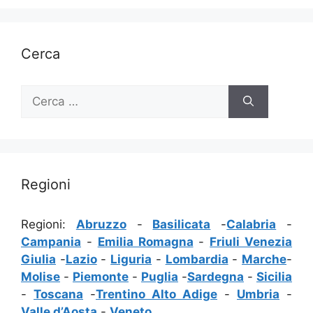
Cerca
Ricerca
per:
Regioni
Regioni:
Abruzzo
-
Basilicata
-
Calabria
-
Campania
-
Emilia Romagna
-
Friuli Venezia
Giulia
-
Lazio
-
Liguria
-
Lombardia
-
Marche
-
Molise
-
Piemonte
-
Puglia
-
Sardegna
-
Sicilia
-
Toscana
-
Trentino Alto Adige
-
Umbria
-
Valle d’Aosta
-
Veneto