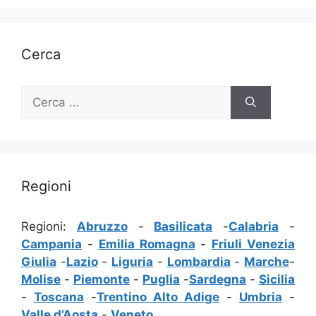
Cerca
Ricerca
per:
Regioni
Regioni:
Abruzzo
-
Basilicata
-
Calabria
-
Campania
-
Emilia Romagna
-
Friuli Venezia
Giulia
-
Lazio
-
Liguria
-
Lombardia
-
Marche
-
Molise
-
Piemonte
-
Puglia
-
Sardegna
-
Sicilia
-
Toscana
-
Trentino Alto Adige
-
Umbria
-
Valle d’Aosta
-
Veneto