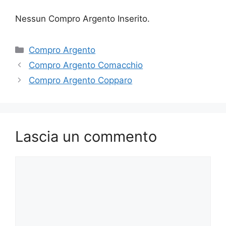
Nessun Compro Argento Inserito.
Categorie
Compro Argento
Compro Argento Comacchio
Compro Argento Copparo
Lascia un commento
Commento