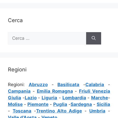
Cerca
Ricerca
per:
Regioni
Regioni:
Abruzzo
-
Basilicata
-
Calabria
-
Campania
-
Emilia Romagna
-
Friuli Venezia
Giulia
-
Lazio
-
Liguria
-
Lombardia
-
Marche
-
Molise
-
Piemonte
-
Puglia
-
Sardegna
-
Sicilia
-
Toscana
-
Trentino Alto Adige
-
Umbria
-
Valle d’Aosta
-
Veneto