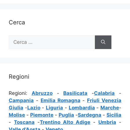
Cerca
Ricerca
per:
Regioni
Regioni:
Abruzzo
-
Basilicata
-
Calabria
-
Campania
-
Emilia Romagna
-
Friuli Venezia
Giulia
-
Lazio
-
Liguria
-
Lombardia
-
Marche
-
Molise
-
Piemonte
-
Puglia
-
Sardegna
-
Sicilia
-
Toscana
-
Trentino Alto Adige
-
Umbria
-
Valle d’Aosta
-
Veneto