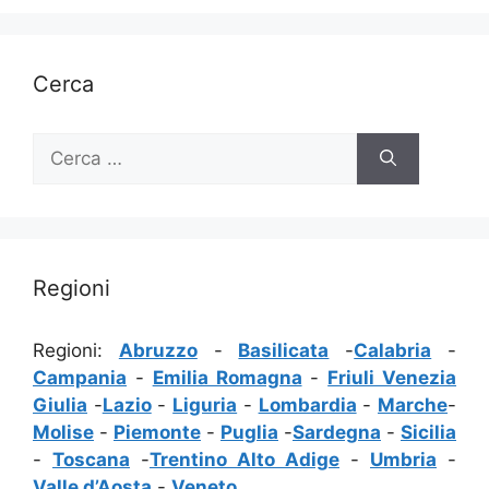
Cerca
Ricerca
per:
Regioni
Regioni:
Abruzzo
-
Basilicata
-
Calabria
-
Campania
-
Emilia Romagna
-
Friuli Venezia
Giulia
-
Lazio
-
Liguria
-
Lombardia
-
Marche
-
Molise
-
Piemonte
-
Puglia
-
Sardegna
-
Sicilia
-
Toscana
-
Trentino Alto Adige
-
Umbria
-
Valle d’Aosta
-
Veneto