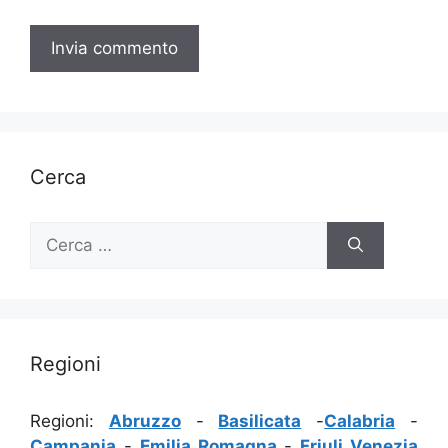
Cerca
Ricerca
per:
Regioni
Regioni:
Abruzzo
-
Basilicata
-
Calabria
-
Campania
-
Emilia Romagna
-
Friuli Venezia