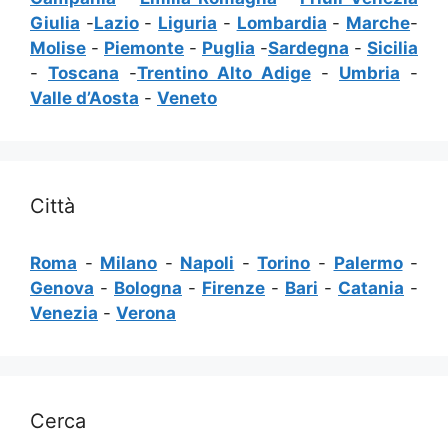
Giulia
-
Lazio
-
Liguria
-
Lombardia
-
Marche
-
Molise
-
Piemonte
-
Puglia
-
Sardegna
-
Sicilia
-
Toscana
-
Trentino Alto Adige
-
Umbria
-
Valle d’Aosta
-
Veneto
Città
Roma
-
Milano
-
Napoli
-
Torino
-
Palermo
-
Genova
-
Bologna
-
Firenze
-
Bari
-
Catania
-
Venezia
-
Verona
Cerca