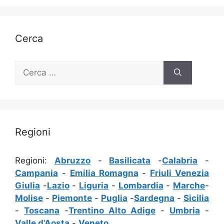
Cerca
Ricerca
per:
Regioni
Regioni:
Abruzzo
-
Basilicata
-
Calabria
-
Campania
-
Emilia Romagna
-
Friuli Venezia
Giulia
-
Lazio
-
Liguria
-
Lombardia
-
Marche
-
Molise
-
Piemonte
-
Puglia
-
Sardegna
-
Sicilia
-
Toscana
-
Trentino Alto Adige
-
Umbria
-
Valle d’Aosta
-
Veneto