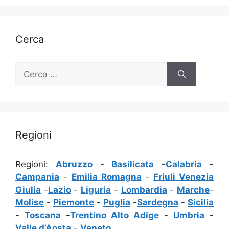
Cerca
Ricerca
per:
Regioni
Regioni:
Abruzzo
-
Basilicata
-
Calabria
-
Campania
-
Emilia Romagna
-
Friuli Venezia
Giulia
-
Lazio
-
Liguria
-
Lombardia
-
Marche
-
Molise
-
Piemonte
-
Puglia
-
Sardegna
-
Sicilia
-
Toscana
-
Trentino Alto Adige
-
Umbria
-
Valle d’Aosta
-
Veneto