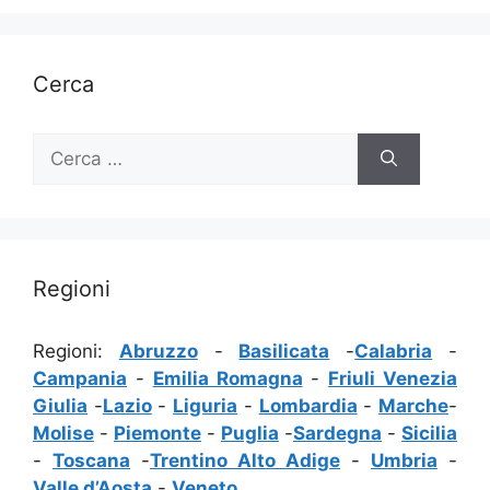
Cerca
Ricerca
per:
Regioni
Regioni:
Abruzzo
-
Basilicata
-
Calabria
-
Campania
-
Emilia Romagna
-
Friuli Venezia
Giulia
-
Lazio
-
Liguria
-
Lombardia
-
Marche
-
Molise
-
Piemonte
-
Puglia
-
Sardegna
-
Sicilia
-
Toscana
-
Trentino Alto Adige
-
Umbria
-
Valle d’Aosta
-
Veneto