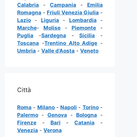
Calabria
-
Campania
-
Emilia
Romagna
-
Friuli Venezia Giulia
-
Lazio
-
Liguria
-
Lombardia
-
Marche
-
Molise
-
Piemonte
-
Puglia
-
Sardegna
-
Sicilia
-
Toscana
-
Trentino Alto Adige
-
Umbria
-
Valle d’Aosta
-
Veneto
Città
Roma
-
Milano
-
Napoli
-
Torino
-
Palermo
-
Genova
-
Bologna
-
Firenze
-
Bari
-
Catania
-
Venezia
-
Verona