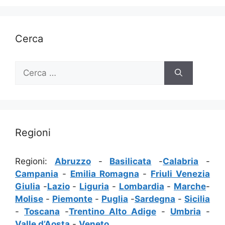
Cerca
Ricerca
per:
Regioni
Regioni:
Abruzzo
-
Basilicata
-
Calabria
-
Campania
-
Emilia Romagna
-
Friuli Venezia
Giulia
-
Lazio
-
Liguria
-
Lombardia
-
Marche
-
Molise
-
Piemonte
-
Puglia
-
Sardegna
-
Sicilia
-
Toscana
-
Trentino Alto Adige
-
Umbria
-
Valle d’Aosta
-
Veneto