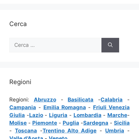
Cerca
Ricerca
per:
Regioni
Regioni:
Abruzzo
-
Basilicata
-
Calabria
-
Campania
-
Emilia Romagna
-
Friuli Venezia
Giulia
-
Lazio
-
Liguria
-
Lombardia
-
Marche
-
Molise
-
Piemonte
-
Puglia
-
Sardegna
-
Sicilia
-
Toscana
-
Trentino Alto Adige
-
Umbria
-
Valle d’Aosta
-
Veneto