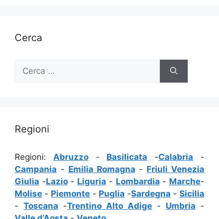
Cerca
Ricerca
per:
Regioni
Regioni:
Abruzzo
-
Basilicata
-
Calabria
-
Campania
-
Emilia Romagna
-
Friuli Venezia
Giulia
-
Lazio
-
Liguria
-
Lombardia
-
Marche
-
Molise
-
Piemonte
-
Puglia
-
Sardegna
-
Sicilia
-
Toscana
-
Trentino Alto Adige
-
Umbria
-
Valle d’Aosta
-
Veneto