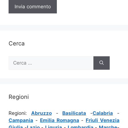
Cerca
Ricerca
per:
Regioni
Regioni:
Abruzzo
-
Basilicata
-
Calabria
-
Campania
-
Emilia Romagna
-
Friuli Venezia
Giulia
-
Lazio
-
Liguria
-
Lombardia
-
Marche
-