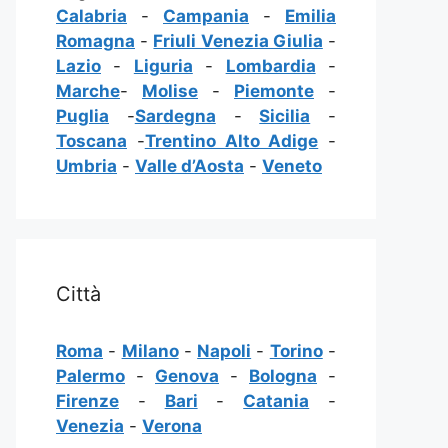
Calabria
-
Campania
-
Emilia
Romagna
-
Friuli Venezia Giulia
-
Lazio
-
Liguria
-
Lombardia
-
Marche
-
Molise
-
Piemonte
-
Puglia
-
Sardegna
-
Sicilia
-
Toscana
-
Trentino Alto Adige
-
Umbria
-
Valle d’Aosta
-
Veneto
Città
Roma
-
Milano
-
Napoli
-
Torino
-
Palermo
-
Genova
-
Bologna
-
Firenze
-
Bari
-
Catania
-
Venezia
-
Verona