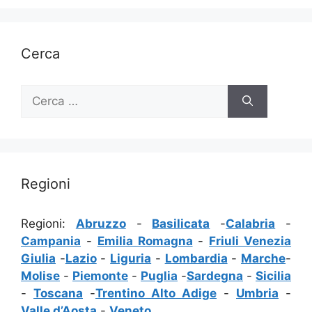
Cerca
Ricerca
per:
Regioni
Regioni:
Abruzzo
-
Basilicata
-
Calabria
-
Campania
-
Emilia Romagna
-
Friuli Venezia
Giulia
-
Lazio
-
Liguria
-
Lombardia
-
Marche
-
Molise
-
Piemonte
-
Puglia
-
Sardegna
-
Sicilia
-
Toscana
-
Trentino Alto Adige
-
Umbria
-
Valle d’Aosta
-
Veneto