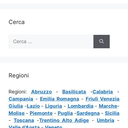
Cerca
Ricerca
per:
Regioni
Regioni:
Abruzzo
-
Basilicata
-
Calabria
-
Campania
-
Emilia Romagna
-
Friuli Venezia
Giulia
-
Lazio
-
Liguria
-
Lombardia
-
Marche
-
Molise
-
Piemonte
-
Puglia
-
Sardegna
-
Sicilia
-
Toscana
-
Trentino Alto Adige
-
Umbria
-
Valle d’Aosta
-
Veneto