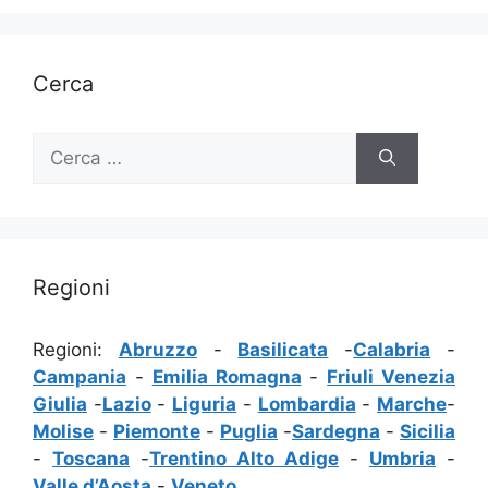
Cerca
Ricerca
per:
Regioni
Regioni:
Abruzzo
-
Basilicata
-
Calabria
-
Campania
-
Emilia Romagna
-
Friuli Venezia
Giulia
-
Lazio
-
Liguria
-
Lombardia
-
Marche
-
Molise
-
Piemonte
-
Puglia
-
Sardegna
-
Sicilia
-
Toscana
-
Trentino Alto Adige
-
Umbria
-
Valle d’Aosta
-
Veneto