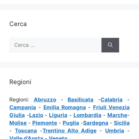
Cerca
Ricerca
per:
Regioni
Regioni:
Abruzzo
-
Basilicata
-
Calabria
-
Campania
-
Emilia Romagna
-
Friuli Venezia
Giulia
-
Lazio
-
Liguria
-
Lombardia
-
Marche
-
Molise
-
Piemonte
-
Puglia
-
Sardegna
-
Sicilia
-
Toscana
-
Trentino Alto Adige
-
Umbria
-
Valle d’Aosta
-
Veneto