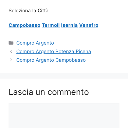
Seleziona la Città:
Campobasso
Termoli
Isernia
Venafro
Categorie
Compro Argento
Compro Argento Potenza Picena
Compro Argento Campobasso
Lascia un commento
Commento