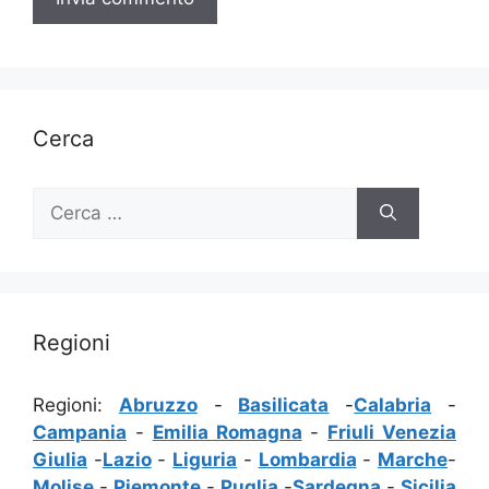
Cerca
Ricerca
per:
Regioni
Regioni:
Abruzzo
-
Basilicata
-
Calabria
-
Campania
-
Emilia Romagna
-
Friuli Venezia
Giulia
-
Lazio
-
Liguria
-
Lombardia
-
Marche
-
Molise
-
Piemonte
-
Puglia
-
Sardegna
-
Sicilia