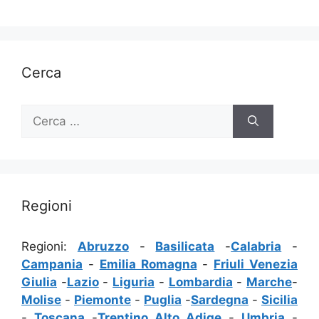
Cerca
Ricerca
per:
Regioni
Regioni:
Abruzzo
-
Basilicata
-
Calabria
-
Campania
-
Emilia Romagna
-
Friuli Venezia
Giulia
-
Lazio
-
Liguria
-
Lombardia
-
Marche
-
Molise
-
Piemonte
-
Puglia
-
Sardegna
-
Sicilia
-
Toscana
-
Trentino Alto Adige
-
Umbria
-