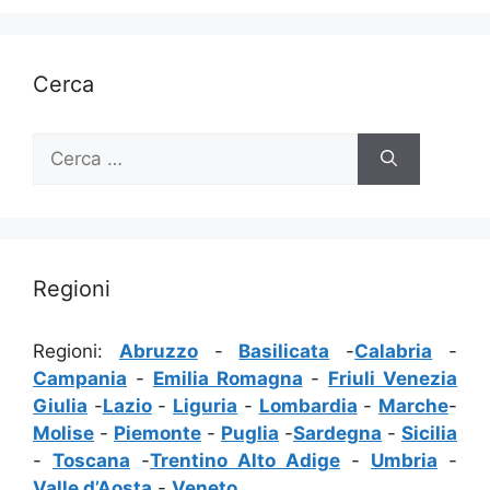
Cerca
Ricerca
per:
Regioni
Regioni:
Abruzzo
-
Basilicata
-
Calabria
-
Campania
-
Emilia Romagna
-
Friuli Venezia
Giulia
-
Lazio
-
Liguria
-
Lombardia
-
Marche
-
Molise
-
Piemonte
-
Puglia
-
Sardegna
-
Sicilia
-
Toscana
-
Trentino Alto Adige
-
Umbria
-
Valle d’Aosta
-
Veneto