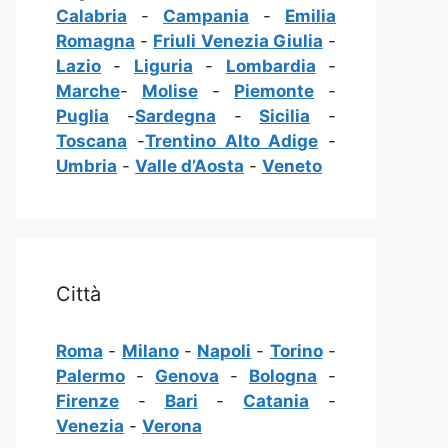
Calabria
-
Campania
-
Emilia
Romagna
-
Friuli Venezia Giulia
-
Lazio
-
Liguria
-
Lombardia
-
Marche
-
Molise
-
Piemonte
-
Puglia
-
Sardegna
-
Sicilia
-
Toscana
-
Trentino Alto Adige
-
Umbria
-
Valle d’Aosta
-
Veneto
Città
Roma
-
Milano
-
Napoli
-
Torino
-
Palermo
-
Genova
-
Bologna
-
Firenze
-
Bari
-
Catania
-
Venezia
-
Verona