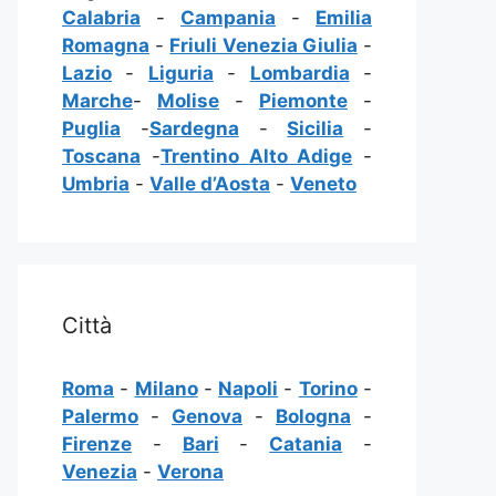
Calabria
-
Campania
-
Emilia
Romagna
-
Friuli Venezia Giulia
-
Lazio
-
Liguria
-
Lombardia
-
Marche
-
Molise
-
Piemonte
-
Puglia
-
Sardegna
-
Sicilia
-
Toscana
-
Trentino Alto Adige
-
Umbria
-
Valle d’Aosta
-
Veneto
Città
Roma
-
Milano
-
Napoli
-
Torino
-
Palermo
-
Genova
-
Bologna
-
Firenze
-
Bari
-
Catania
-
Venezia
-
Verona