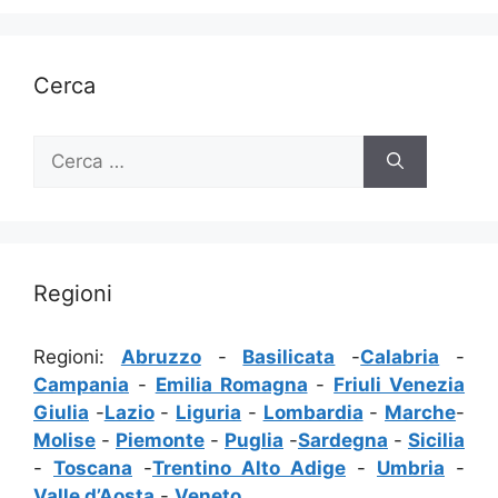
Cerca
Ricerca
per:
Regioni
Regioni:
Abruzzo
-
Basilicata
-
Calabria
-
Campania
-
Emilia Romagna
-
Friuli Venezia
Giulia
-
Lazio
-
Liguria
-
Lombardia
-
Marche
-
Molise
-
Piemonte
-
Puglia
-
Sardegna
-
Sicilia
-
Toscana
-
Trentino Alto Adige
-
Umbria
-
Valle d’Aosta
-
Veneto