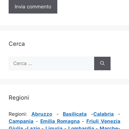
Cerca
Ricerca
per:
Regioni
Regioni:
Abruzzo
-
Basilicata
-
Calabria
-
Campania
-
Emilia Romagna
-
Friuli Venezia
Giulia
-
Lazio
-
Liguria
-
Lombardia
-
Marche
-