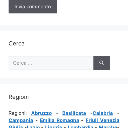
Cerca
Ricerca
per:
Regioni
Regioni:
Abruzzo
-
Basilicata
-
Calabria
-
Campania
-
Emilia Romagna
-
Friuli Venezia
Giulia
-
Lazio
-
Liguria
-
Lombardia
-
Marche
-