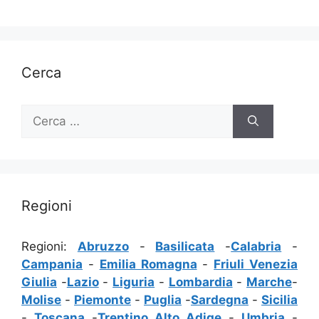
Cerca
Ricerca
per:
Regioni
Regioni:
Abruzzo
-
Basilicata
-
Calabria
-
Campania
-
Emilia Romagna
-
Friuli Venezia
Giulia
-
Lazio
-
Liguria
-
Lombardia
-
Marche
-
Molise
-
Piemonte
-
Puglia
-
Sardegna
-
Sicilia
-
Toscana
-
Trentino Alto Adige
-
Umbria
-