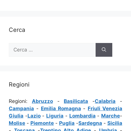
Cerca
Ricerca
per:
Regioni
Regioni:
Abruzzo
-
Basilicata
-
Calabria
-
Campania
-
Emilia Romagna
-
Friuli Venezia
Giulia
-
Lazio
-
Liguria
-
Lombardia
-
Marche
-
Molise
-
Piemonte
-
Puglia
-
Sardegna
-
Sicilia
-
Toscana
-
Trentino Alto Adige
-
Umbria
-