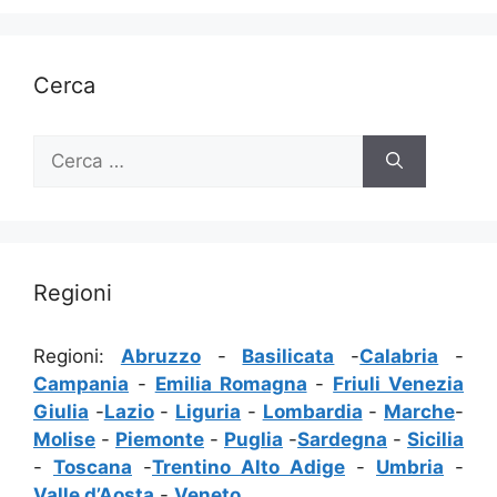
Cerca
Ricerca
per:
Regioni
Regioni:
Abruzzo
-
Basilicata
-
Calabria
-
Campania
-
Emilia Romagna
-
Friuli Venezia
Giulia
-
Lazio
-
Liguria
-
Lombardia
-
Marche
-
Molise
-
Piemonte
-
Puglia
-
Sardegna
-
Sicilia
-
Toscana
-
Trentino Alto Adige
-
Umbria
-
Valle d’Aosta
-
Veneto